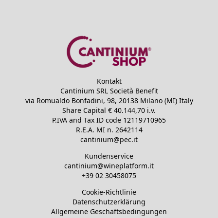
Kontakt
Cantinium SRL Società Benefit
via Romualdo Bonfadini, 98, 20138 Milano (MI) Italy
Share Capital €
40.144,70
i.v.
P.IVA and Tax ID code
12119710965
R.E.A.
MI n. 2642114
cantinium@pec.it
Kundenservice
cantinium@wineplatform.it
+39 02 30458075
Cookie-Richtlinie
Datenschutzerklärung
Allgemeine Geschäftsbedingungen