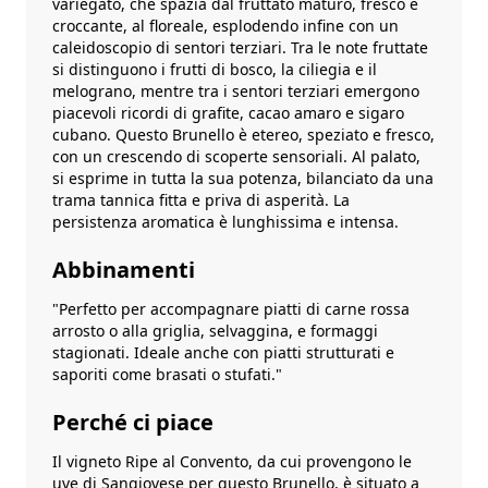
variegato, che spazia dal fruttato maturo, fresco e
croccante, al floreale, esplodendo infine con un
caleidoscopio di sentori terziari. Tra le note fruttate
si distinguono i frutti di bosco, la ciliegia e il
melograno, mentre tra i sentori terziari emergono
piacevoli ricordi di grafite, cacao amaro e sigaro
cubano. Questo Brunello è etereo, speziato e fresco,
con un crescendo di scoperte sensoriali. Al palato,
si esprime in tutta la sua potenza, bilanciato da una
trama tannica fitta e priva di asperità. La
persistenza aromatica è lunghissima e intensa.
Abbinamenti
"Perfetto per accompagnare piatti di carne rossa
arrosto o alla griglia, selvaggina, e formaggi
stagionati. Ideale anche con piatti strutturati e
saporiti come brasati o stufati."
Perché ci piace
Il vigneto Ripe al Convento, da cui provengono le
uve di Sangiovese per questo Brunello, è situato a