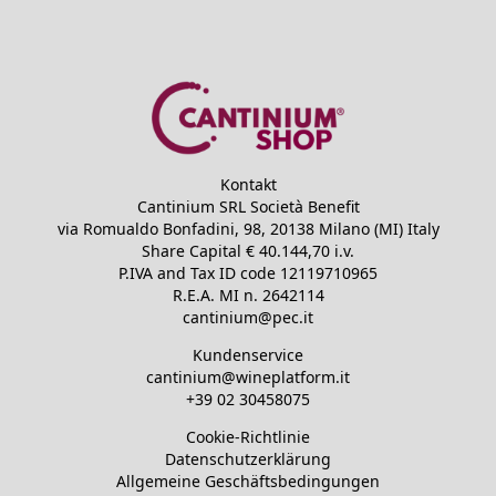
Kontakt
Cantinium SRL Società Benefit
via Romualdo Bonfadini, 98, 20138 Milano (MI) Italy
Share Capital €
40.144,70
i.v.
P.IVA and Tax ID code
12119710965
R.E.A.
MI n. 2642114
cantinium@pec.it
Kundenservice
cantinium@wineplatform.it
+39 02 30458075
Cookie-Richtlinie
Datenschutzerklärung
Allgemeine Geschäftsbedingungen