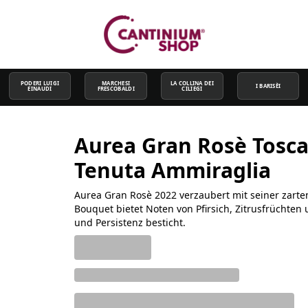
PODERI LUIGI
MARCHESI
LA COLLINA DEI
I BARISÈI
EINAUDI
FRESCOBALDI
CILIEGI
Aurea Gran Rosè Toscan
Tenuta Ammiraglia
Aurea Gran Rosè 2022 verzaubert mit seiner zart
Bouquet bietet Noten von Pfirsich, Zitrusfrüchte
und Persistenz besticht.