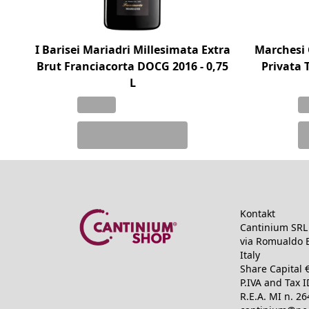
I Barisei Mariadri Millesimata Extra
Marchesi 
Brut Franciacorta DOCG 2016 - 0,75
Privata 
L
Kontakt
Cantinium SRL 
via Romualdo B
Italy
Share Capital 
P.IVA and Tax 
R.E.A.
MI n. 2