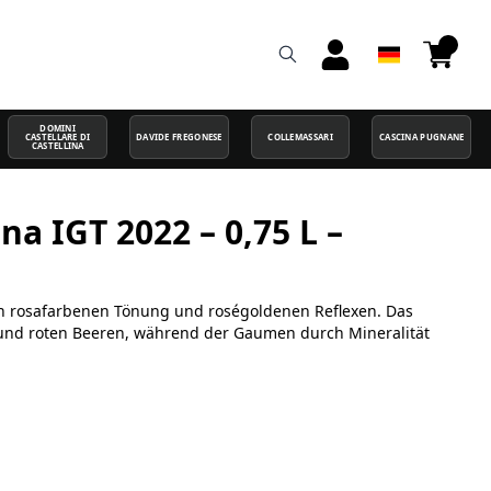
DOMINI
CASTELLARE DI
DAVIDE FREGONESE
COLLEMASSARI
CASCINA PUGNANE
CASTELLINA
a IGT 2022 – 0,75 L –
en rosafarbenen Tönung und roségoldenen Reflexen. Das
n und roten Beeren, während der Gaumen durch Mineralität