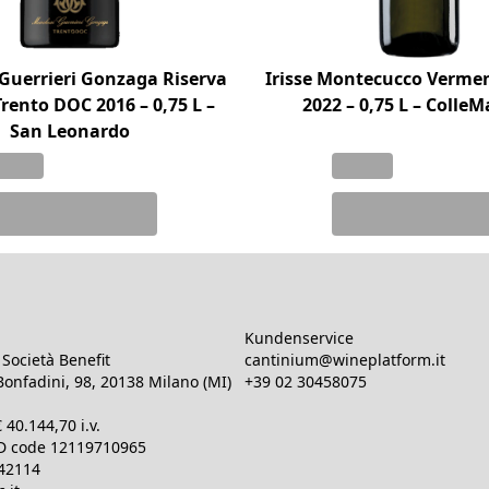
Guerrieri Gonzaga Riserva
Irisse Montecucco Verme
Trento DOC 2016 – 0,75 L –
2022 – 0,75 L – ColleM
San Leonardo
Kundenservice
Società Benefit
cantinium@wineplatform.it
onfadini, 98, 20138 Milano (MI)
+39 02 30458075
€
40.144,70
i.v.
ID code
12119710965
642114