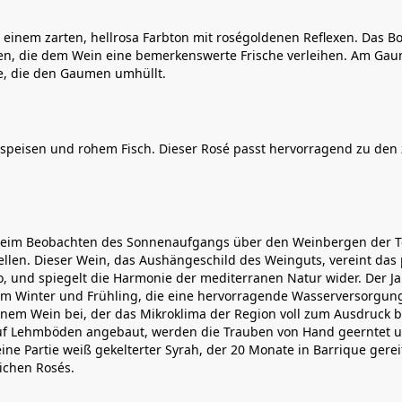
 einem zarten, hellrosa Farbton mit roségoldenen Reflexen. Das B
hten, die dem Wein eine bemerkenswerte Frische verleihen. Am Gaum
fe, die den Gaumen umhüllt.
rspeisen und rohem Fisch. Dieser Rosé passt hervorragend zu den
 beim Beobachten des Sonnenaufgangs über den Weinbergen der Te
len. Dieser Wein, das Aushängeschild des Weinguts, vereint das
 und spiegelt die Harmonie der mediterranen Natur wider. Der Jah
im Winter und Frühling, die eine hervorragende Wasserversorgung
einem Wein bei, der das Mikroklima der Region voll zum Ausdruck
uf Lehmböden angebaut, werden die Trauben von Hand geerntet und
ne Partie weiß gekelterter Syrah, der 20 Monate in Barrique gere
ichen Rosés.