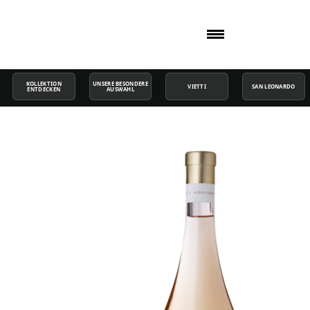
KOLLEKTION
UNSERE BESONDERE
VIETTI
SAN LEONARDO
ENTDECKEN
AUSWAHL