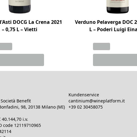
d'Asti DOCG La Crena 2021
Verduno Pelaverga DOC 20
– 0,75 L – Vietti
L – Poderi Luigi Ein
Kundenservice
Società Benefit
cantinium@wineplatform.it
onfadini, 98, 20138 Milano (MI)
+39 02 30458075
€
40.144,70
i.v.
ID code
12119710965
642114