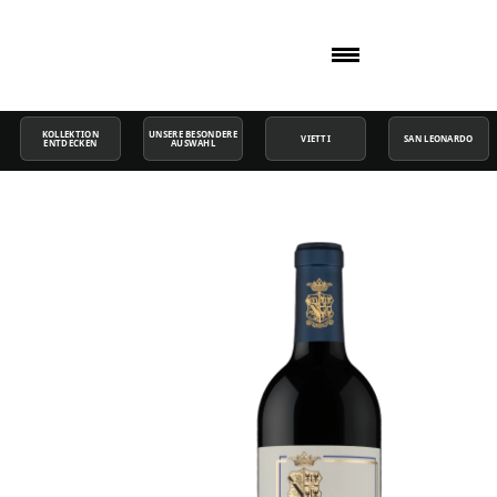
KOLLEKTION
UNSERE BESONDERE
VIETTI
SAN LEONARDO
ENTDECKEN
AUSWAHL