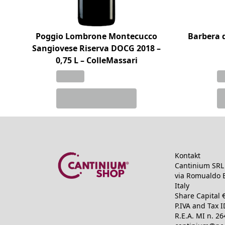
Poggio Lombrone Montecucco
Barbera 
Sangiovese Riserva DOCG 2018 –
0,75 L – ColleMassari
Kontakt
Cantinium SRL 
via Romualdo B
Italy
Share Capital 
P.IVA and Tax 
R.E.A.
MI n. 2