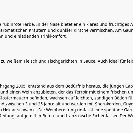
e rubinrote Farbe. In der Nase bietet er ein klares und fruchtige
 aromatischen Kräutern und dunkler Kirsche vermischen. Am Gaume
en und einladenden Trinkkomfort.
zu weißem Fleisch und Fischgerichten in Sauce. Auch ideal für leic
Jahrgang 2005, entstand aus dem Bedürfnis heraus, die jungen Ca
und einen Wein anzubieten, der das Terroir mit einem frischen un
n Klostermauern befinden, wachsen auf leichten, sandigen Böden 
nd zwischen 3 und 25 Jahre alt und werden mit Spornkordon, Guyo
o Hektar schwankt. Die Weinbereitung umfasst eine spontane Gär
eifung, aufgeteilt in Beton- und französische Eichenfässer. Der W