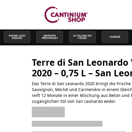
PODERI LUIGI
MARCHESI
LA COLLINA DEI
I BARISÈI
EINAUDI
FRESCOBALDI
CILIEGI
Terre di San Leonardo 
2020 – 0,75 L – San Le
Das Terre di San Leonardo 2020 bringt die Frische
Sauvignon, Merlot und Carmenère in einem Gleic
reift 12 Monate in einer Mischung aus Beton und
zugänglichen Stil von San Leonardo wider.