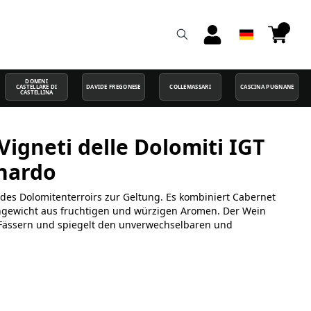
DOMINI
CASTELLARE DI
DAVIDE FREGONESE
COLLEMASSARI
CASCINA PUGNANE
CASTELLINA
Vigneti delle Dolomiti IGT
onardo
 des Dolomitenterroirs zur Geltung. Es kombiniert Cabernet
hgewicht aus fruchtigen und würzigen Aromen. Der Wein
 Fässern und spiegelt den unverwechselbaren und