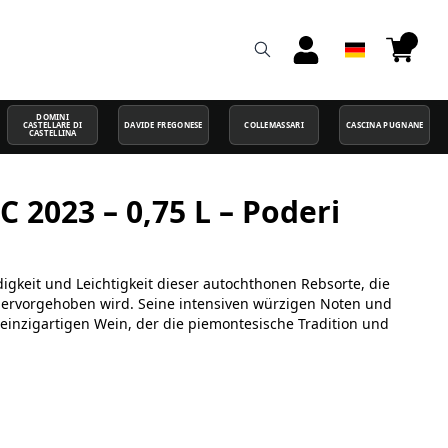
DOMINI
CASTELLARE DI
DAVIDE FREGONESE
COLLEMASSARI
CASCINA PUGNANE
CASTELLINA
2023 – 0,75 L – Poderi
igkeit und Leichtigkeit dieser autochthonen Rebsorte, die
 hervorgehoben wird. Seine intensiven würzigen Noten und
inzigartigen Wein, der die piemontesische Tradition und