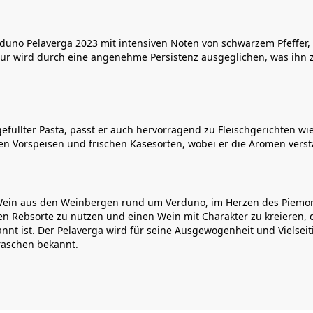
erduno Pelaverga 2023 mit intensiven Noten von schwarzem Pfeffe
uktur wird durch eine angenehme Persistenz ausgeglichen, was ih
efüllter Pasta, passt er auch hervorragend zu Fleischgerichten wi
hen Vorspeisen und frischen Käsesorten, wobei er die Aromen verst
 Wein aus den Weinbergen rund um Verduno, im Herzen des Piemont.
en Rebsorte zu nutzen und einen Wein mit Charakter zu kreieren, d
nt ist. Der Pelaverga wird für seine Ausgewogenheit und Vielseiti
rraschen bekannt.