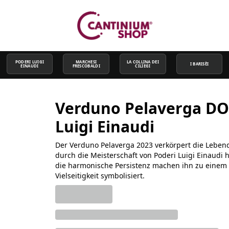
PODERI LUIGI
MARCHESI
LA COLLINA DEI
I BARISÈI
EINAUDI
FRESCOBALDI
CILIEGI
Verduno Pelaverga DOC 
Luigi Einaudi
Der Verduno Pelaverga 2023 verkörpert die Lebend
durch die Meisterschaft von Poderi Luigi Einaudi
die harmonische Persistenz machen ihn zu einem e
Vielseitigkeit symbolisiert.