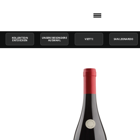
KOLLEKTION
UNSERE BESONDERE
VIETTI
SAN LEONARDO
ENTDECKEN
AUSWAHL