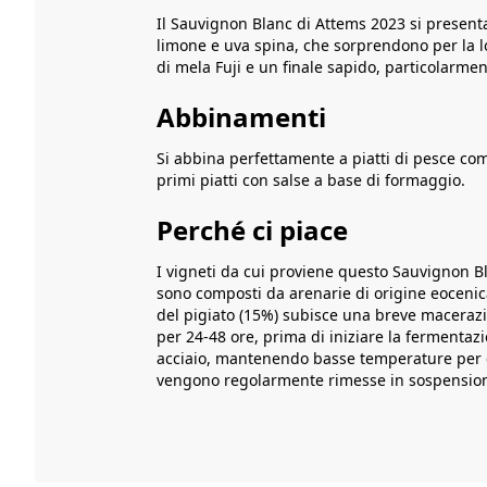
Il Sauvignon Blanc di Attems 2023 si presenta
limone e uva spina, che sorprendono per la l
di mela Fuji e un finale sapido, particolarme
Abbinamenti
Si abbina perfettamente a piatti di pesce com
primi piatti con salse a base di formaggio.
Perché ci piace
I vigneti da cui proviene questo Sauvignon Blan
sono composti da arenarie di origine eocenica,
del pigiato (15%) subisce una breve macerazio
per 24-48 ore, prima di iniziare la fermentazi
acciaio, mantenendo basse temperature per evi
vengono regolarmente rimesse in sospensio