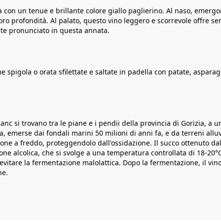
 con un tenue e brillante colore giallo paglierino. Al naso, emergo
oro profondità. Al palato, questo vino leggero e scorrevole offre 
nte pronunciato in questa annata.
e spigola o orata sfilettate e saltate in padella con patate, aspa
c si trovano tra le piane e i pendii della provincia di Gorizia, a un
 emerse dai fondali marini 50 milioni di anni fa, e da terreni alluvi
ne a freddo, proteggendolo dall'ossidazione. Il succo ottenuto dal
one alcolica, che si svolge a una temperatura controllata di 18-20°C
tare la fermentazione malolattica. Dopo la fermentazione, il vino 
ne.