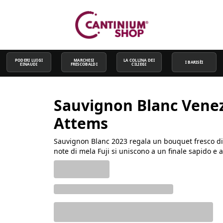
PODERI LUIGI
MARCHESI
LA COLLINA DEI
I BARISÈI
EINAUDI
FRESCOBALDI
CILIEGI
Sauvignon Blanc Venezi
Attems
Sauvignon Blanc 2023 regala un bouquet fresco di m
note di mela Fuji si uniscono a un finale sapido e