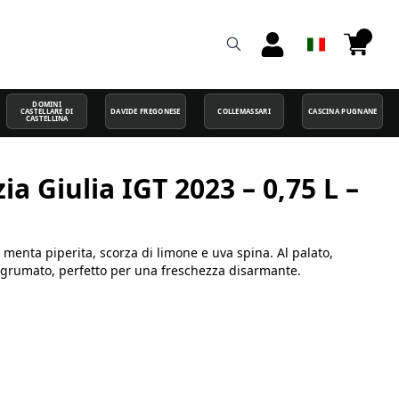
DOMINI
CASTELLARE DI
DAVIDE FREGONESE
COLLEMASSARI
CASCINA PUGNANE
CASTELLINA
a Giulia IGT 2023 – 0,75 L –
enta piperita, scorza di limone e uva spina. Al palato,
 agrumato, perfetto per una freschezza disarmante.